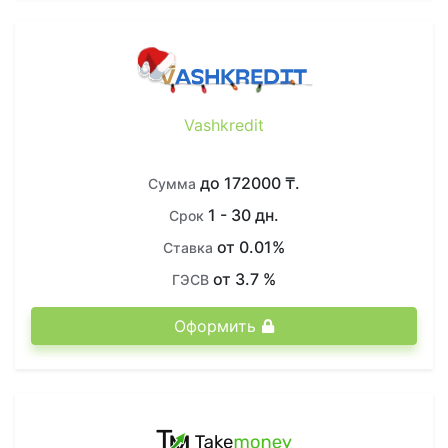
Vashkredit
до 172000 ₸.
Сумма
1 - 30 дн.
Срок
от 0.01%
Ставка
от 3.7 %
ГЭСВ
Оформить