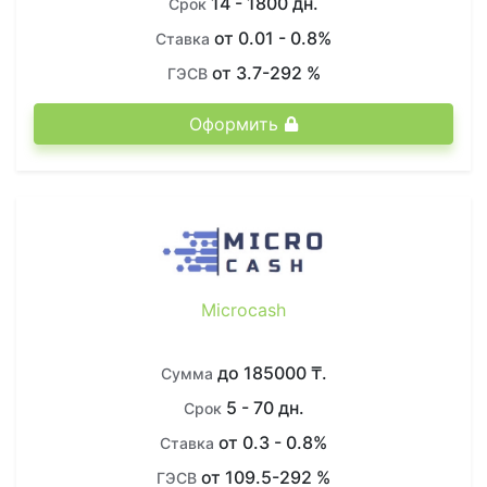
14 - 1800 дн.
Срок
от 0.01 - 0.8%
Ставка
от 3.7-292 %
ГЭСВ
Оформить
Microcash
до 185000 ₸.
Сумма
5 - 70 дн.
Срок
от 0.3 - 0.8%
Ставка
от 109.5-292 %
ГЭСВ