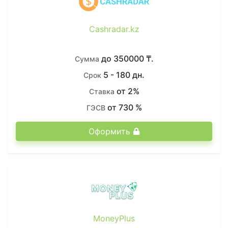
Cashradar.kz
до 350000 ₸.
Сумма
5 - 180 дн.
Срок
от 2%
Ставка
от 730 %
ГЭСВ
Оформить
MoneyPlus