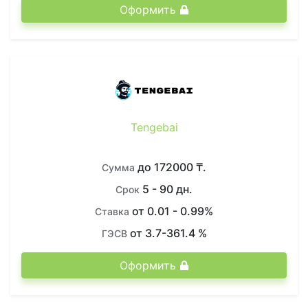
Оформить
Tengebai
до 172000 ₸.
Сумма
5 - 90 дн.
Срок
от 0.01 - 0.99%
Ставка
от 3.7-361.4 %
ГЭСВ
Оформить