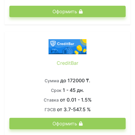
Оформить
CreditBar
до 172000 ₸.
Сумма
1 - 45 дн.
Срок
от 0.01 - 1.5%
Ставка
от 3.7-547.5 %
ГЭСВ
Оформить