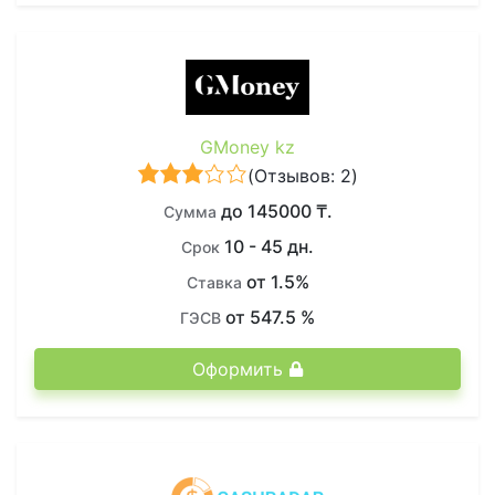
GMoney kz
(
Отзывов: 2
)
до 145000 ₸.
Сумма
10 - 45 дн.
Срок
от 1.5%
Ставка
от 547.5 %
ГЭСВ
Оформить