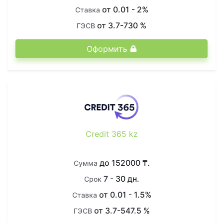
от 0.01 - 2%
Ставка
от 3.7-730 %
ГЭСВ
Оформить
Credit 365 kz
до 152000 ₸.
Сумма
7 - 30 дн.
Срок
от 0.01 - 1.5%
Ставка
от 3.7-547.5 %
ГЭСВ