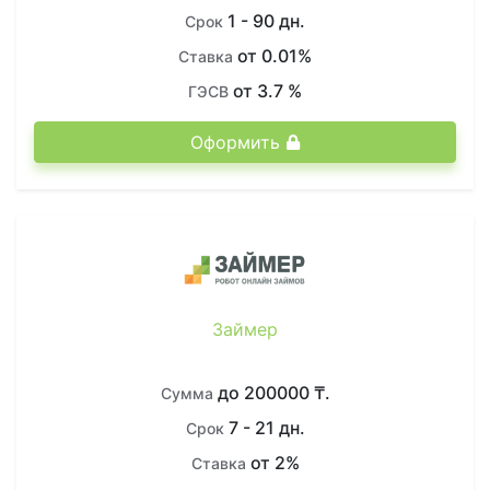
1 - 90 дн.
Срок
от 0.01%
Ставка
от 3.7 %
ГЭСВ
Оформить
Займер
до 200000 ₸.
Сумма
7 - 21 дн.
Срок
от 2%
Ставка