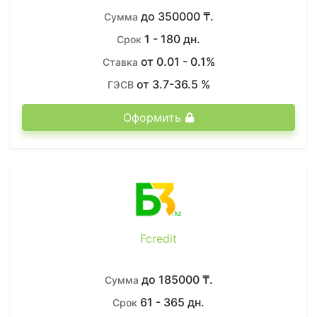
до 350000 ₸.
Сумма
1 - 180 дн.
Срок
от 0.01 - 0.1%
Ставка
от 3.7-36.5 %
ГЭСВ
Оформить
Fcredit
до 185000 ₸.
Сумма
61 - 365 дн.
Срок