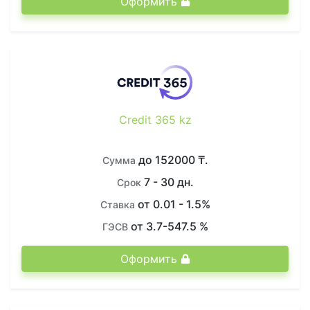
Оформить
Credit 365 kz
до 152000 ₸.
Сумма
7 - 30 дн.
Срок
от 0.01 - 1.5%
Ставка
от 3.7-547.5 %
ГЭСВ
Оформить