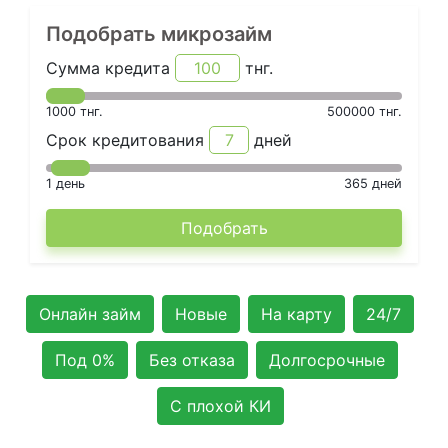
Подобрать микрозайм
Сумма кредита
тнг.
1000
тнг.
500000
тнг.
Срок кредитования
дней
1
день
365
дней
Подобрать
Онлайн займ
Новые
На карту
24/7
Под 0%
Без отказа
Долгосрочные
С плохой КИ