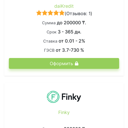
daiKredit
(
Отзывов: 1
)
до 200000 ₸.
Сумма
3 - 365 дн.
Срок
от 0.01 - 2%
Ставка
от 3.7-730 %
ГЭСВ
Оформить
Finky