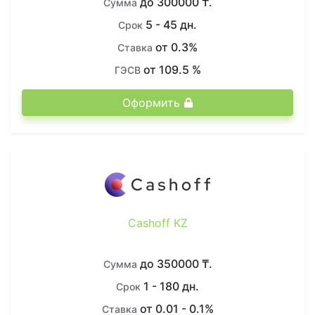
до 300000 ₸.
Сумма
5 - 45 дн.
Срок
от 0.3%
Ставка
от 109.5 %
ГЭСВ
Оформить
Cashoff KZ
до 350000 ₸.
Сумма
1 - 180 дн.
Срок
от 0.01 - 0.1%
Ставка