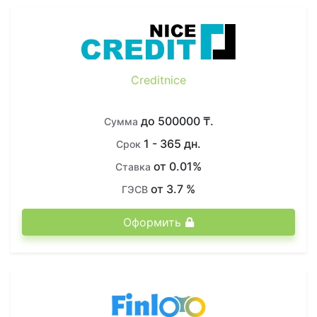
Creditnice
до 500000 ₸.
Сумма
1 - 365 дн.
Срок
от 0.01%
Ставка
от 3.7 %
ГЭСВ
Оформить