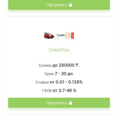
Оформить
CreditPlus
до 280000 ₸.
Сумма
7 - 30 дн.
Срок
от 0.01 - 0.126%
Ставка
от 3.7-46 %
ГЭСВ
Оформить