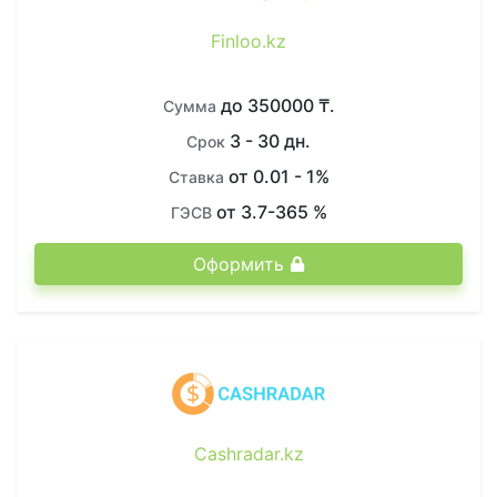
Finloo.kz
до 350000 ₸.
Сумма
3 - 30 дн.
Срок
от 0.01 - 1%
Ставка
от 3.7-365 %
ГЭСВ
Оформить
Cashradar.kz