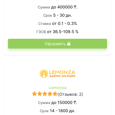
до 400000 ₸.
Сумма
5 - 30 дн.
Срок
от 0.1 - 0.3%
Ставка
от 36.5-109.5 %
ГЭСВ
Оформить
Lemonza
(
Отзывов: 2
)
до 150000 ₸.
Сумма
14 - 1800 дн.
Срок