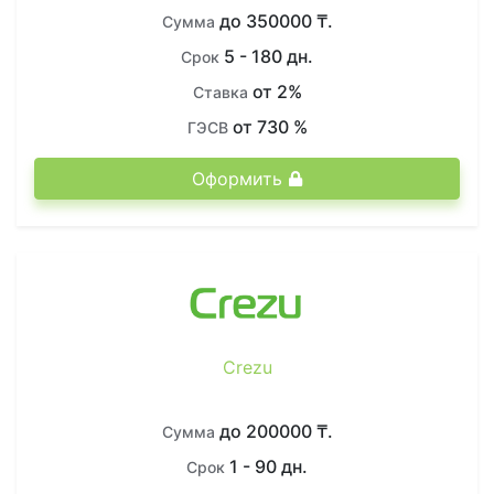
до 350000 ₸.
Сумма
5 - 180 дн.
Срок
от 2%
Ставка
от 730 %
ГЭСВ
Оформить
Crezu
до 200000 ₸.
Сумма
1 - 90 дн.
Срок