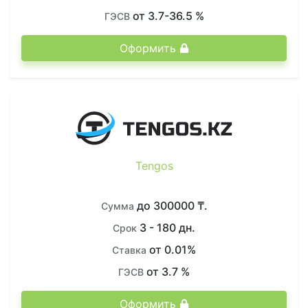
от 3.7-36.5 %
ГЭСВ
Оформить
Tengos
до 300000 ₸.
Сумма
3 - 180 дн.
Срок
от 0.01%
Ставка
от 3.7 %
ГЭСВ
Оформить