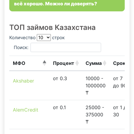
всё хорошо. Можно ли доверять?
ТОП займов Казахстана
Количество
строк
Поиск:
МФО
Процент
Сумма
Срок
от 0.3
10000 -
от 7
Akshaber
1000000
до 90
₸
от 0.1
25000 -
от 1 до
AlemCredit
375000
30
₸