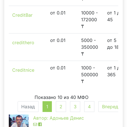
от 0.01
10000 -
от 1 до
CreditBar
172000
45
₸
от 0.01
5000 -
от 5
credithero
350000
до 180
₸
от 0.01
1000 -
от 1 до
Creditnice
500000
365
₸
Показано 10 из 40 МФО
Назад
1
2
3
4
Вперед
Автор: Адоньев Денис