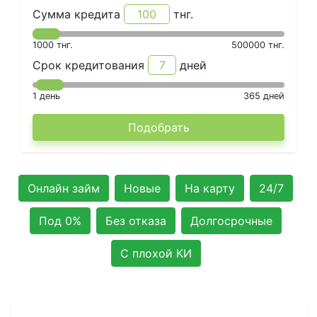
Сумма кредита
тнг.
1000
тнг.
500000
тнг.
Срок кредитования
дней
1
день
365
дней
Подобрать
Онлайн займ
Новые
На карту
24/7
Под 0%
Без отказа
Долгосрочные
С плохой КИ