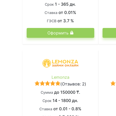
1 - 365 дн.
Срок
от 0.01%
Ставка
от 3.7 %
ГЭСВ
Оформить
Lemonza
(
Отзывов: 2
)
до 150000 ₸.
Сумма
14 - 1800 дн.
Срок
от 0.01 - 0.8%
Ставка