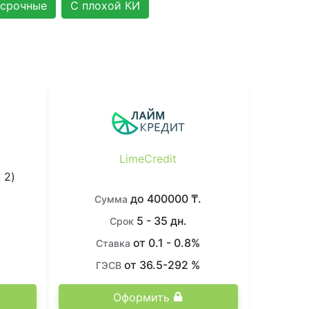
срочные
С плохой КИ
LimeCredit
 2
)
до 400000 ₸.
Сумма
5 - 35 дн.
Срок
от 0.1 - 0.8%
Ставка
от 36.5-292 %
ГЭСВ
Оформить