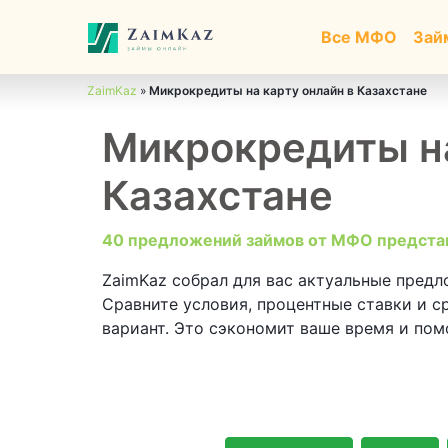
Все МФО
Зай
ZaimKaz
»
Микрокредиты на карту онлайн в Казахстане
Микрокредиты на
Казахстане
40 предложений займов от МФО представ
ZaimKaz собрал для вас актуальные пред
Сравните условия, процентные ставки и с
вариант. Это сэкономит ваше время и по