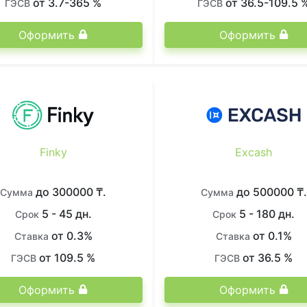
от 3.7-365 %
от 36.5-109.5 
ГЭСВ
ГЭСВ
Оформить
Оформить
Finky
Excash
до 300000 ₸.
до 500000 ₸.
Сумма
Сумма
5 - 45 дн.
5 - 180 дн.
Срок
Срок
от 0.3%
от 0.1%
Ставка
Ставка
от 109.5 %
от 36.5 %
ГЭСВ
ГЭСВ
Оформить
Оформить