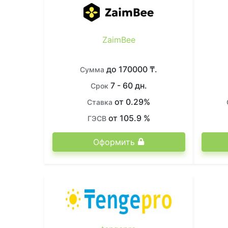
ZaimBee
до 170000 ₸.
Сумма
7 - 60 дн.
Срок
от 0.29%
Ставка
от 105.9 %
ГЭСВ
Оформить