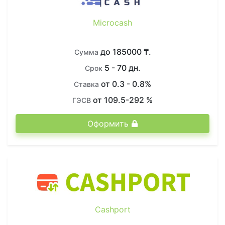
Microcash
до 185000 ₸.
Сумма
5 - 70 дн.
Срок
от 0.3 - 0.8%
Ставка
от 109.5-292 %
ГЭСВ
Оформить
Cashport