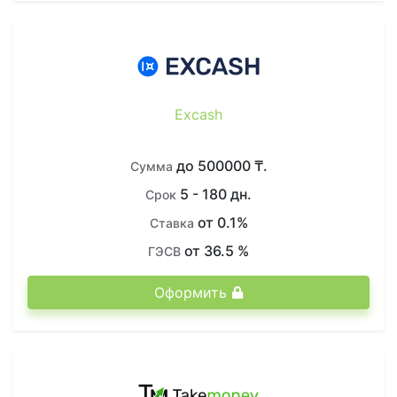
Excash
до 500000 ₸.
Сумма
5 - 180 дн.
Срок
от 0.1%
Ставка
от 36.5 %
ГЭСВ
Оформить