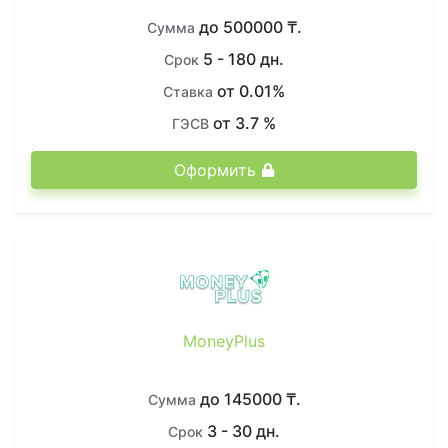
до 500000 ₸.
Сумма
5 - 180 дн.
Срок
от 0.01%
Ставка
от 3.7 %
ГЭСВ
Оформить
MoneyPlus
до 145000 ₸.
Сумма
3 - 30 дн.
Срок