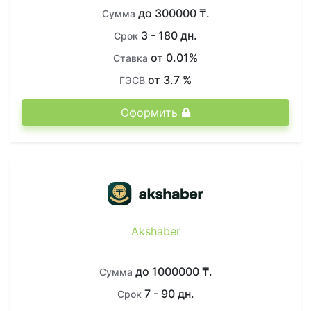
до 300000 ₸.
Сумма
3 - 180 дн.
Срок
от 0.01%
Ставка
от 3.7 %
ГЭСВ
Оформить
Akshaber
до 1000000 ₸.
Сумма
7 - 90 дн.
Срок