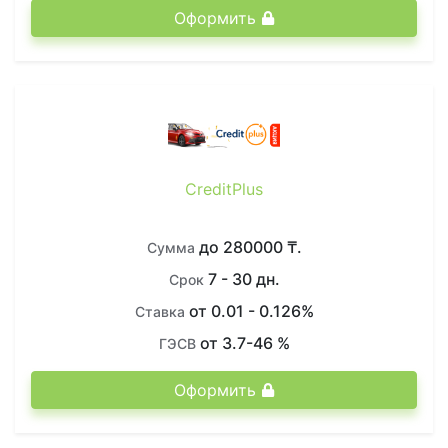
Оформить
CreditPlus
до 280000 ₸.
Сумма
7 - 30 дн.
Срок
от 0.01 - 0.126%
Ставка
от 3.7-46 %
ГЭСВ
Оформить