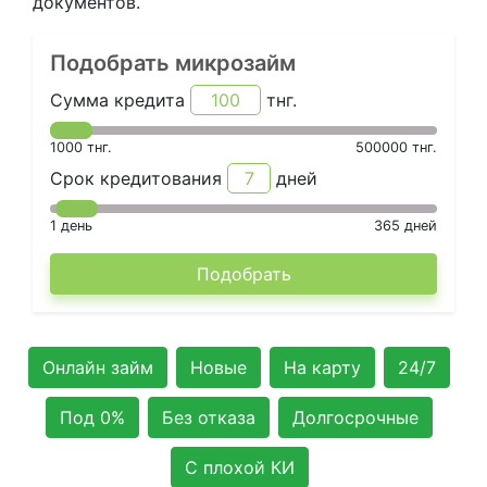
документов.
Подобрать микрозайм
Сумма кредита
тнг.
1000
тнг.
500000
тнг.
Срок кредитования
дней
1
день
365
дней
Подобрать
Онлайн займ
Новые
На карту
24/7
Под 0%
Без отказа
Долгосрочные
С плохой КИ