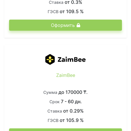
от 0.3%
Ставка
от 109.5 %
ГЭСВ
Оформить
ZaimBee
до 170000 ₸.
Сумма
7 - 60 дн.
Срок
от 0.29%
Ставка
от 105.9 %
ГЭСВ