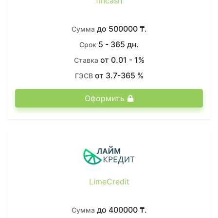
fincash
до 500000 ₸.
Сумма
5 - 365 дн.
Срок
от 0.01 - 1%
Ставка
от 3.7-365 %
ГЭСВ
Оформить
LimeCredit
до 400000 ₸.
Сумма