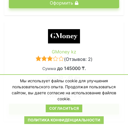
Оформить
GMoney kz
(
Отзывов: 2
)
до 145000 ₸.
Сумма
10 - 45 дн.
Срок
Мы использует файлы cookie для улучшения
от 1.5%
пользовательского опыта. Продолжая пользоваться
Ставка
сайтом, вы даете согласие на использование файлов
от 547.5 %
ГЭСВ
cookie.
СОГЛАСИТЬСЯ
Оформить
ПОЛИТИКА КОНФИДЕНЦИАЛЬНОСТИ