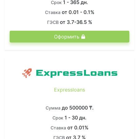
1 - 365 дн.
Срок
от 0.01 - 0.1%
Ставка
от 3.7-36.5 %
ГЭСВ
Оформить
Expressloans
до 500000 ₸.
Сумма
1 - 30 дн.
Срок
от 0.01%
Ставка
от 3.7 %
ГЭСВ