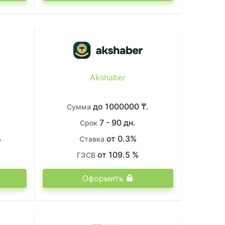
Akshaber
до 1000000 ₸.
Сумма
7 - 90 дн.
Срок
%
от 0.3%
Ставка
от 109.5 %
ГЭСВ
Оформить