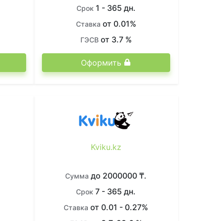
1 - 365 дн.
Срок
от 0.01%
Ставка
от 3.7 %
ГЭСВ
Оформить
Kviku.kz
до 2000000 ₸.
Сумма
7 - 365 дн.
Срок
от 0.01 - 0.27%
Ставка