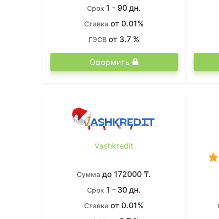
1 - 90 дн.
Срок
от 0.01%
Ставка
от 3.7 %
ГЭСВ
Оформить
Vashkredit
до 172000 ₸.
Сумма
1 - 30 дн.
Срок
от 0.01%
Ставка