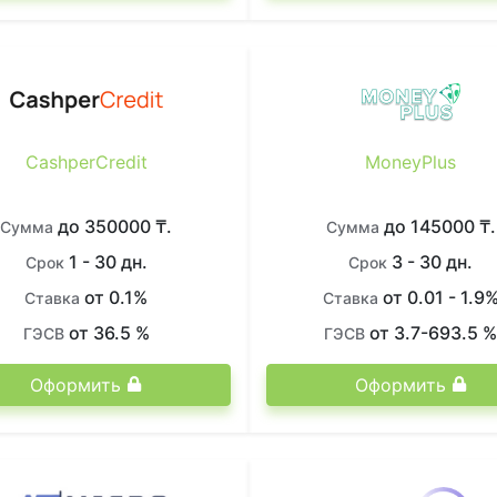
CashperCredit
MoneyPlus
до 350000 ₸.
до 145000 ₸.
Сумма
Сумма
1 - 30 дн.
3 - 30 дн.
Срок
Срок
от 0.1%
от 0.01 - 1.9
Ставка
Ставка
от 36.5 %
от 3.7-693.5 
ГЭСВ
ГЭСВ
Оформить
Оформить