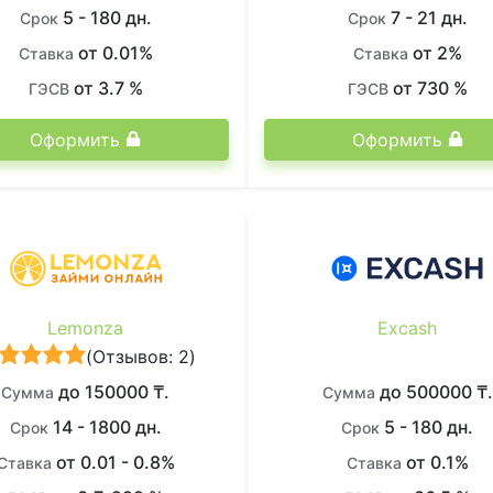
5 - 180 дн.
7 - 21 дн.
Срок
Срок
от 0.01%
от 2%
Ставка
Ставка
от 3.7 %
от 730 %
ГЭСВ
ГЭСВ
Оформить
Оформить
Lemonza
Excash
(
Отзывов: 2
)
до 150000 ₸.
до 500000 ₸.
Сумма
Сумма
14 - 1800 дн.
5 - 180 дн.
Срок
Срок
от 0.01 - 0.8%
от 0.1%
Ставка
Ставка