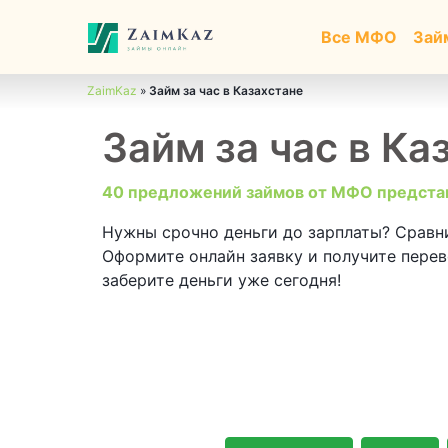
Все МФО
Зай
ZaimKaz
»
Займ за час в Казахстане
Займ за час в Ка
40 предложений займов от МФО представ
Нужны срочно деньги до зарплаты? Сравн
Оформите онлайн заявку и получите перево
заберите деньги уже сегодня!