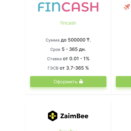
fincash
до 500000 ₸.
Сумма
5 - 365 дн.
Срок
от 0.01 - 1%
Ставка
от 3.7-365 %
ГЭСВ
Оформить