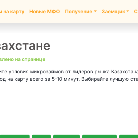
м на карту
Новые МФО
Получение
Заемщик
С
захстане
лено на странице
ите условия микрозаймов от лидеров рынка Казахстана
д на карту всего за 5-10 минут. Выбирайте лучшую ст