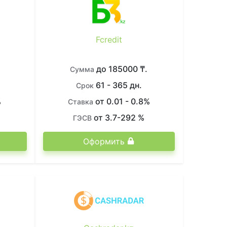
Fcredit
до 185000 ₸.
Сумма
61 - 365 дн.
Срок
%
от 0.01 - 0.8%
Ставка
от 3.7-292 %
ГЭСВ
Оформить