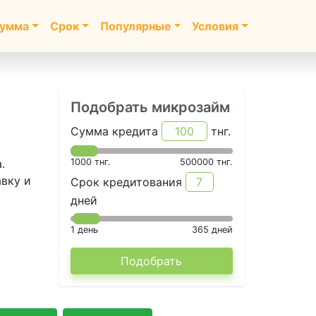
умма
Срок
Популярные
Условия
Подобрать микрозайм
Сумма кредита
тнг.
.
1000
тнг.
500000
тнг.
авку и
Срок кредитования
дней
1
день
365
дней
Подобрать