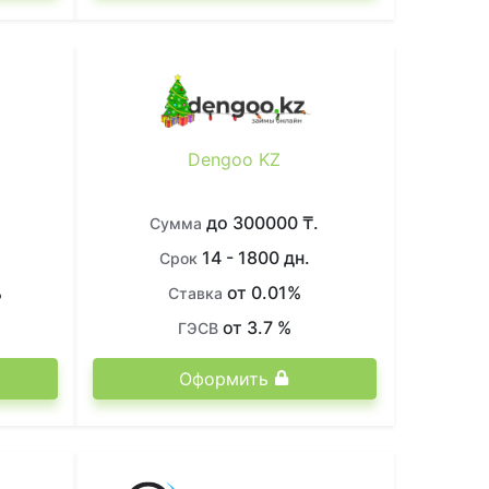
Dengoo KZ
до 300000 ₸.
Сумма
14 - 1800 дн.
Срок
%
от 0.01%
Ставка
%
от 3.7 %
ГЭСВ
Оформить