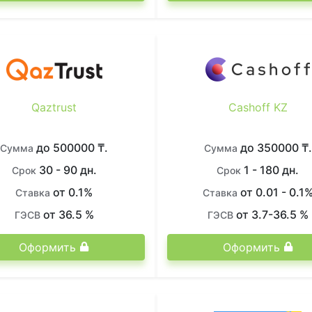
Qaztrust
Cashoff KZ
до 500000 ₸.
до 350000 ₸.
Сумма
Сумма
30 - 90 дн.
1 - 180 дн.
Срок
Срок
от 0.1%
от 0.01 - 0.1
Ставка
Ставка
от 36.5 %
от 3.7-36.5 %
ГЭСВ
ГЭСВ
Оформить
Оформить