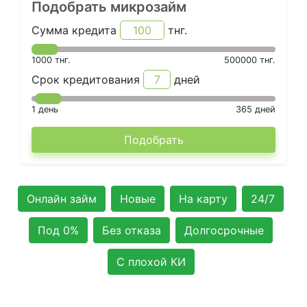
Подобрать микрозайм
Сумма кредита
тнг.
1000
тнг.
500000
тнг.
Срок кредитования
дней
1
день
365
дней
Подобрать
Онлайн займ
Новые
На карту
24/7
Под 0%
Без отказа
Долгосрочные
С плохой КИ