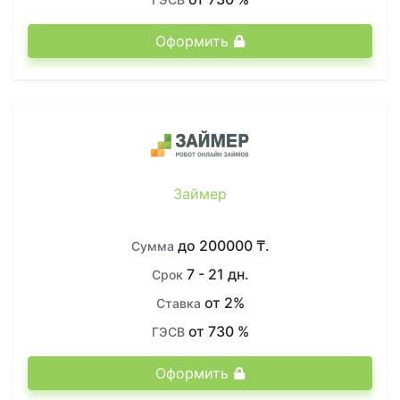
Оформить
Займер
до 200000 ₸.
Сумма
7 - 21 дн.
Срок
от 2%
Ставка
от 730 %
ГЭСВ
Оформить