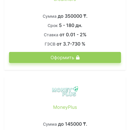
до 350000 ₸.
Сумма
5 - 180 дн.
Срок
от 0.01 - 2%
Ставка
от 3.7-730 %
ГЭСВ
Оформить
MoneyPlus
до 145000 ₸.
Сумма