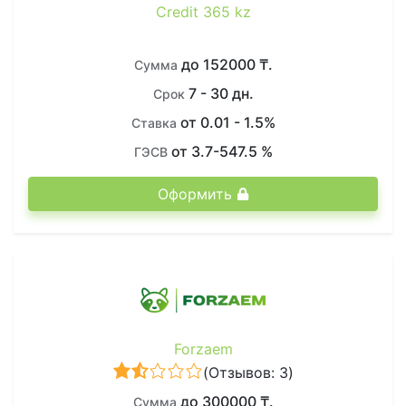
Credit 365 kz
до 152000 ₸.
Сумма
7 - 30 дн.
Срок
от 0.01 - 1.5%
Ставка
от 3.7-547.5 %
ГЭСВ
Оформить
Forzaem
(
Отзывов: 3
)
до 300000 ₸.
Сумма