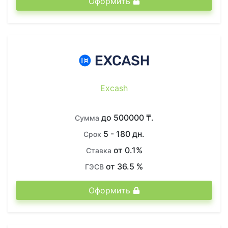
Оформить
Excash
до 500000 ₸.
Сумма
5 - 180 дн.
Срок
от 0.1%
Ставка
от 36.5 %
ГЭСВ
Оформить