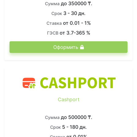
до 350000 ₸.
Сумма
3 - 30 дн.
Срок
от 0.01 - 1%
Ставка
от 3.7-365 %
ГЭСВ
Оформить
Cashport
до 500000 ₸.
Сумма
5 - 180 дн.
Срок
от 0.01%
Ставка