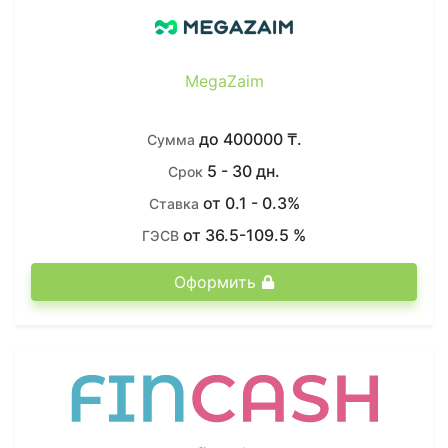
MegaZaim
до 400000 ₸.
Сумма
5 - 30 дн.
Срок
от 0.1 - 0.3%
Ставка
от 36.5-109.5 %
ГЭСВ
Оформить