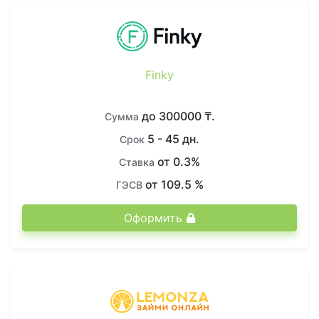
Finky
до 300000 ₸.
Сумма
5 - 45 дн.
Срок
от 0.3%
Ставка
от 109.5 %
ГЭСВ
Оформить