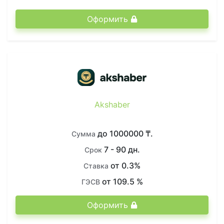
Оформить
Akshaber
до 1000000 ₸.
Сумма
7 - 90 дн.
Срок
от 0.3%
Ставка
от 109.5 %
ГЭСВ
Оформить