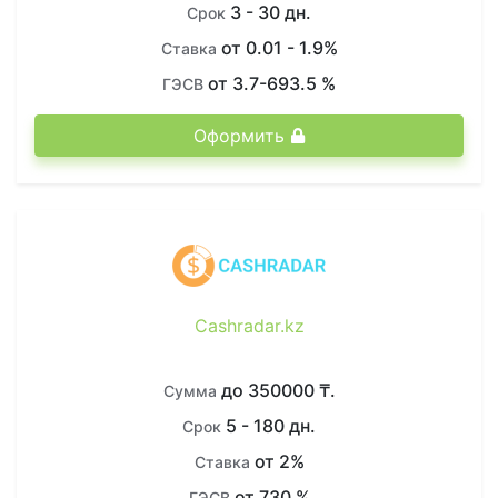
3 - 30 дн.
Срок
от 0.01 - 1.9%
Ставка
от 3.7-693.5 %
ГЭСВ
Оформить
Cashradar.kz
до 350000 ₸.
Сумма
5 - 180 дн.
Срок
от 2%
Ставка
от 730 %
ГЭСВ