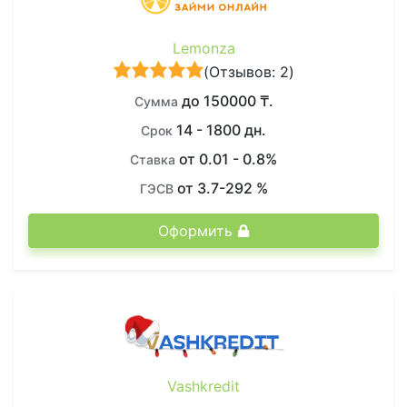
Lemonza
(
Отзывов: 2
)
до 150000 ₸.
Сумма
14 - 1800 дн.
Срок
от 0.01 - 0.8%
Ставка
от 3.7-292 %
ГЭСВ
Оформить
Vashkredit