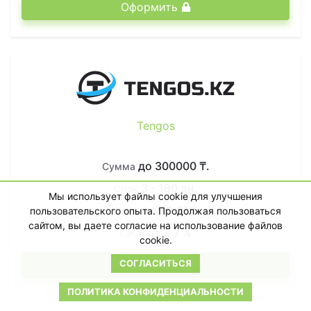
Оформить
Tengos
до 300000 ₸.
Сумма
3 - 180 дн.
Срок
Мы использует файлы cookie для улучшения
от 0.01%
пользовательского опыта. Продолжая пользоваться
Ставка
сайтом, вы даете согласие на использование файлов
от 3.7 %
ГЭСВ
cookie.
СОГЛАСИТЬСЯ
Оформить
ПОЛИТИКА КОНФИДЕНЦИАЛЬНОСТИ