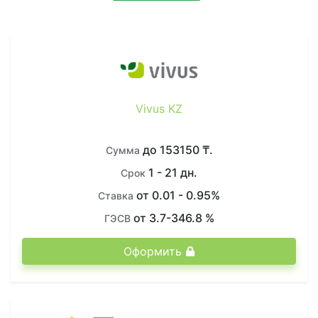
Vivus KZ
до 153150 ₸.
Сумма
1 - 21 дн.
Срок
от 0.01 - 0.95%
Ставка
от 3.7-346.8 %
ГЭСВ
Оформить