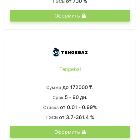
от 730 %
ГЭСВ
Оформить
Tengebai
до 172000 ₸.
Сумма
5 - 90 дн.
Срок
от 0.01 - 0.99%
Ставка
от 3.7-361.4 %
ГЭСВ
Оформить