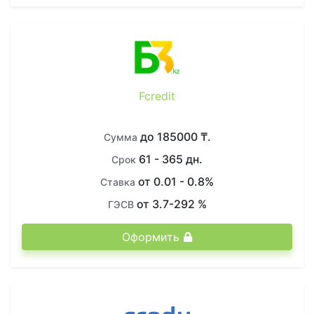
Fcredit
до 185000 ₸.
Сумма
61 - 365 дн.
Срок
от 0.01 - 0.8%
Ставка
от 3.7-292 %
ГЭСВ
Оформить