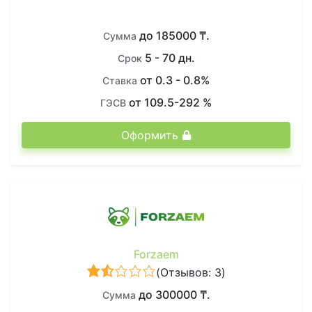
до 185000 ₸.
Сумма
5 - 70 дн.
Срок
от 0.3 - 0.8%
Ставка
от 109.5-292 %
ГЭСВ
Оформить
Forzaem
(
Отзывов: 3
)
до 300000 ₸.
Сумма