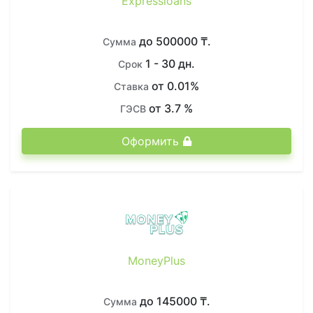
Expressloans
до 500000 ₸.
Сумма
1 - 30 дн.
Срок
от 0.01%
Ставка
от 3.7 %
ГЭСВ
Оформить
MoneyPlus
до 145000 ₸.
Сумма