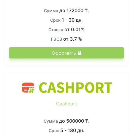
до 172000 ₸.
Сумма
1 - 30 дн.
Срок
от 0.01%
Ставка
от 3.7 %
ГЭСВ
Оформить
Cashport
до 500000 ₸.
Сумма
5 - 180 дн.
Срок