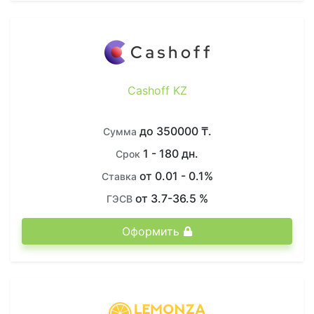
Cashoff KZ
до 350000 ₸.
Сумма
1 - 180 дн.
Срок
от 0.01 - 0.1%
Ставка
от 3.7-36.5 %
ГЭСВ
Оформить