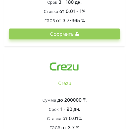
3 - 180 дн.
Срок
от 0.01 - 1%
Ставка
от 3.7-365 %
ГЭСВ
Оформить
Crezu
до 200000 ₸.
Сумма
1 - 90 дн.
Срок
от 0.01%
Ставка
от 3.7 %
ГЭСВ