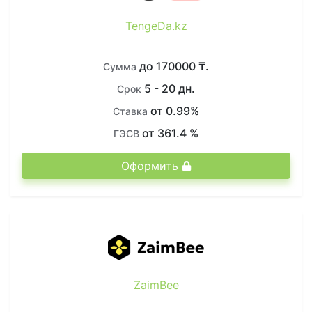
TengeDa.kz
до 170000 ₸.
Сумма
5 - 20 дн.
Срок
от 0.99%
Ставка
от 361.4 %
ГЭСВ
Оформить
ZaimBee