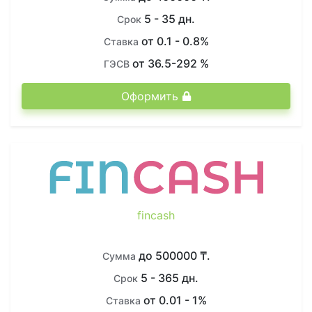
5 - 35 дн.
Срок
от 0.1 - 0.8%
Ставка
от 36.5-292 %
ГЭСВ
Оформить
fincash
до 500000 ₸.
Сумма
5 - 365 дн.
Срок
от 0.01 - 1%
Ставка