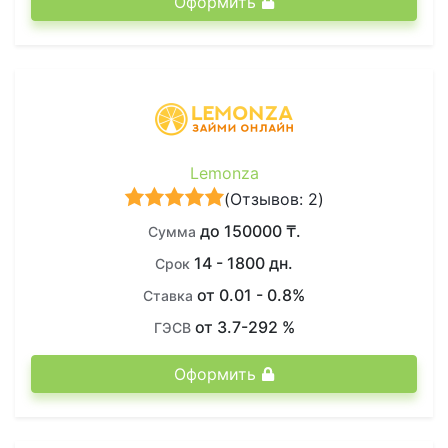
Оформить
Lemonza
(
Отзывов: 2
)
до 150000 ₸.
Сумма
14 - 1800 дн.
Срок
от 0.01 - 0.8%
Ставка
от 3.7-292 %
ГЭСВ
Оформить