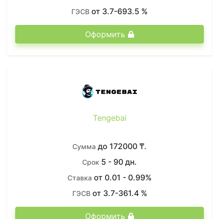
от 3.7-693.5 %
ГЭСВ
Оформить
Tengebai
до 172000 ₸.
Сумма
5 - 90 дн.
Срок
от 0.01 - 0.99%
Ставка
от 3.7-361.4 %
ГЭСВ
Оформить