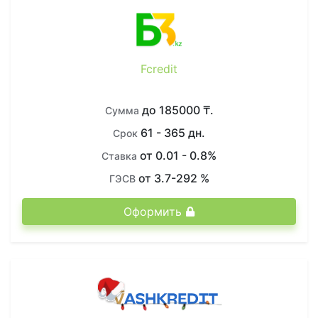
Fcredit
до 185000 ₸.
Сумма
61 - 365 дн.
Срок
от 0.01 - 0.8%
Ставка
от 3.7-292 %
ГЭСВ
Оформить