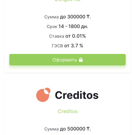
до 300000 ₸.
Сумма
14 - 1800 дн.
Срок
от 0.01%
Ставка
от 3.7 %
ГЭСВ
Оформить
Creditos
до 500000 ₸.
Сумма