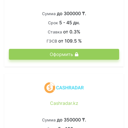
до 300000 ₸.
Сумма
5 - 45 дн.
Срок
от 0.3%
Ставка
от 109.5 %
ГЭСВ
Оформить
Cashradar.kz
до 350000 ₸.
Сумма