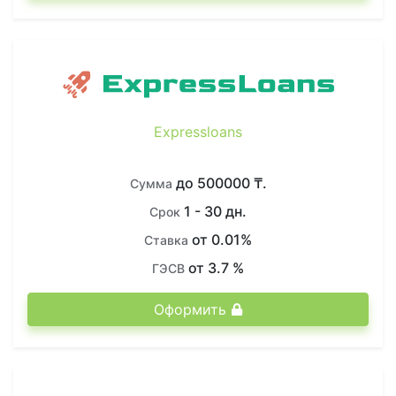
Expressloans
до 500000 ₸.
Сумма
1 - 30 дн.
Срок
от 0.01%
Ставка
от 3.7 %
ГЭСВ
Оформить