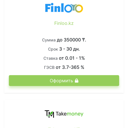
Finloo.kz
до 350000 ₸.
Сумма
3 - 30 дн.
Срок
от 0.01 - 1%
Ставка
от 3.7-365 %
ГЭСВ
Оформить