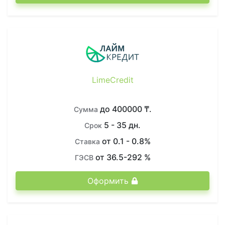
LimeCredit
до 400000 ₸.
Сумма
5 - 35 дн.
Срок
от 0.1 - 0.8%
Ставка
от 36.5-292 %
ГЭСВ
Оформить