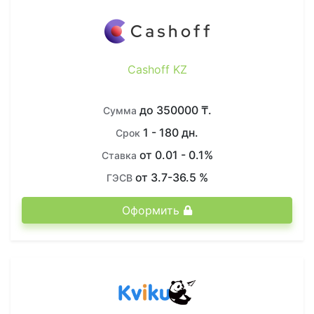
Cashoff KZ
до 350000 ₸.
Сумма
1 - 180 дн.
Срок
от 0.01 - 0.1%
Ставка
от 3.7-36.5 %
ГЭСВ
Оформить