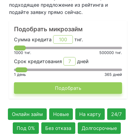
подходящее предложение из рейтинга и
подайте заявку прямо сейчас.
Подобрать микрозайм
Сумма кредита
тнг.
1000
тнг.
500000
тнг.
Срок кредитования
дней
1
день
365
дней
Подобрать
Онлайн займ
Новые
На карту
24/7
Под 0%
Без отказа
Долгосрочные