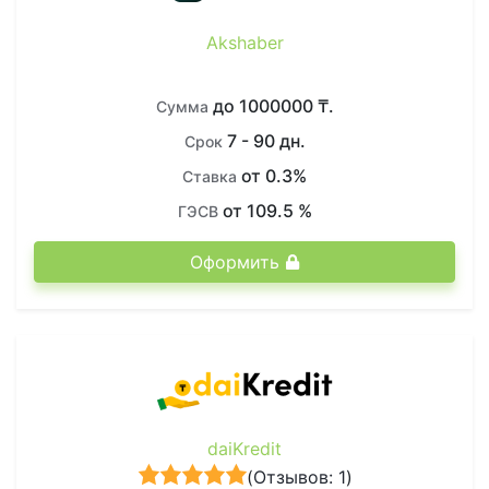
Akshaber
до 1000000 ₸.
Сумма
7 - 90 дн.
Срок
от 0.3%
Ставка
от 109.5 %
ГЭСВ
Оформить
daiKredit
(
Отзывов: 1
)