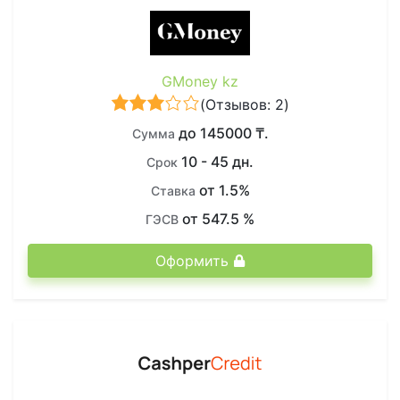
GMoney kz
(
Отзывов: 2
)
до 145000 ₸.
Сумма
10 - 45 дн.
Срок
от 1.5%
Ставка
от 547.5 %
ГЭСВ
Оформить