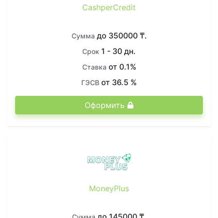
CashperCredit
до 350000 ₸.
Сумма
1 - 30 дн.
Срок
от 0.1%
Ставка
от 36.5 %
ГЭСВ
Оформить
MoneyPlus
до 145000 ₸.
Сумма