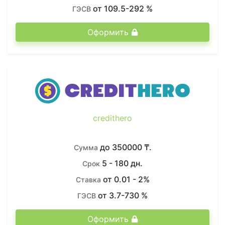
от 109.5-292 %
ГЭСВ
Оформить
credithero
до 350000 ₸.
Сумма
5 - 180 дн.
Срок
от 0.01 - 2%
Ставка
от 3.7-730 %
ГЭСВ
Оформить