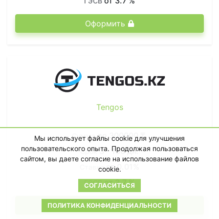
от 3.7 %
ГЭСВ
Оформить
Tengos
до 300000 ₸.
Сумма
Мы использует файлы cookie для улучшения
пользовательского опыта. Продолжая пользоваться
3 - 180 дн.
Срок
сайтом, вы даете согласие на использование файлов
от 0.01%
Ставка
cookie.
от 3.7 %
ГЭСВ
СОГЛАСИТЬСЯ
Оформить
ПОЛИТИКА КОНФИДЕНЦИАЛЬНОСТИ