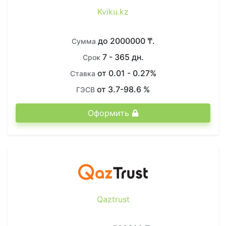
Kviku.kz
до 2000000 ₸.
Сумма
7 - 365 дн.
Срок
от 0.01 - 0.27%
Ставка
от 3.7-98.6 %
ГЭСВ
Оформить
Qaztrust