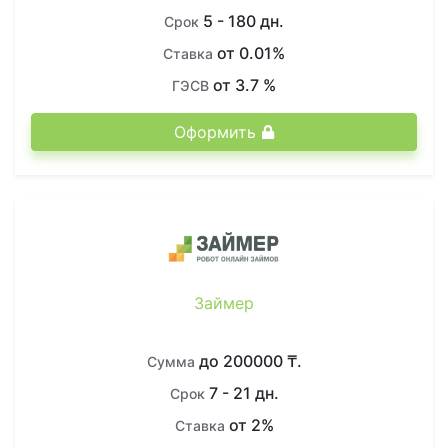
5 - 180 дн.
Срок
от 0.01%
Ставка
от 3.7 %
ГЭСВ
Оформить
Займер
до 200000 ₸.
Сумма
7 - 21 дн.
Срок
от 2%
Ставка