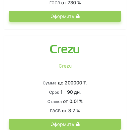
от 730 %
ГЭСВ
Оформить
Crezu
до 200000 ₸.
Сумма
1 - 90 дн.
Срок
от 0.01%
Ставка
от 3.7 %
ГЭСВ
Оформить