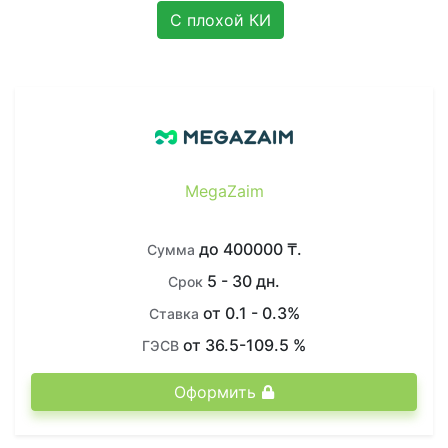
С плохой КИ
MegaZaim
до 400000 ₸.
Сумма
5 - 30 дн.
Срок
от 0.1 - 0.3%
Ставка
от 36.5-109.5 %
ГЭСВ
Оформить