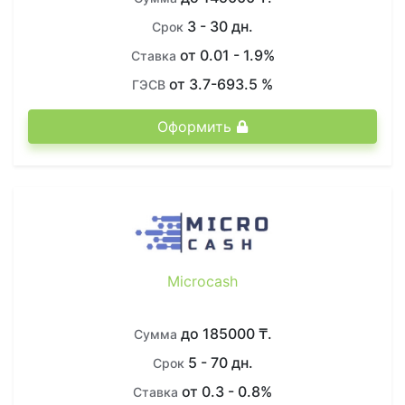
3 - 30 дн.
Срок
от 0.01 - 1.9%
Ставка
от 3.7-693.5 %
ГЭСВ
Оформить
Microcash
до 185000 ₸.
Сумма
5 - 70 дн.
Срок
от 0.3 - 0.8%
Ставка