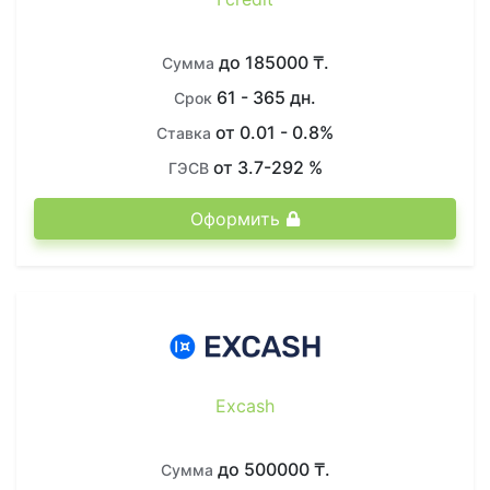
до 185000 ₸.
Сумма
61 - 365 дн.
Срок
от 0.01 - 0.8%
Ставка
от 3.7-292 %
ГЭСВ
Оформить
Excash
до 500000 ₸.
Сумма