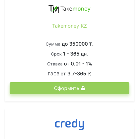
Takemoney KZ
до 350000 ₸.
Сумма
1 - 365 дн.
Срок
от 0.01 - 1%
Ставка
от 3.7-365 %
ГЭСВ
Оформить