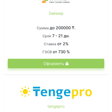
Займер
до 200000 ₸.
Сумма
7 - 21 дн.
Срок
от 2%
Ставка
от 730 %
ГЭСВ
Оформить
tengepro