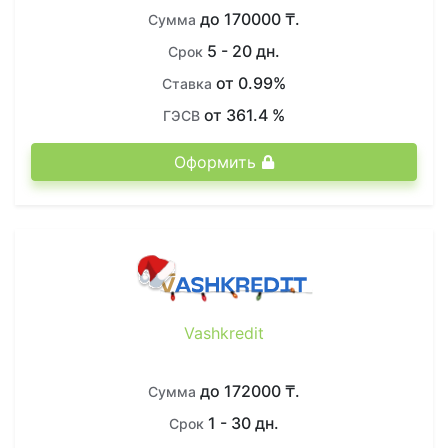
до 170000 ₸.
Сумма
5 - 20 дн.
Срок
от 0.99%
Ставка
от 361.4 %
ГЭСВ
Оформить
Vashkredit
до 172000 ₸.
Сумма
1 - 30 дн.
Срок