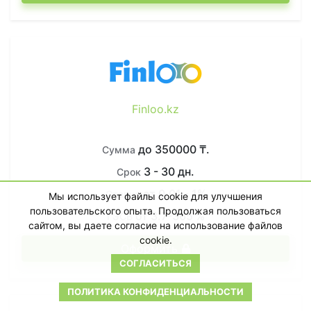
Finloo.kz
до 350000 ₸.
Сумма
3 - 30 дн.
Срок
от 0.01 - 1%
Ставка
Мы использует файлы cookie для улучшения
пользовательского опыта. Продолжая пользоваться
от 3.7-365 %
ГЭСВ
сайтом, вы даете согласие на использование файлов
cookie.
Оформить
СОГЛАСИТЬСЯ
ПОЛИТИКА КОНФИДЕНЦИАЛЬНОСТИ