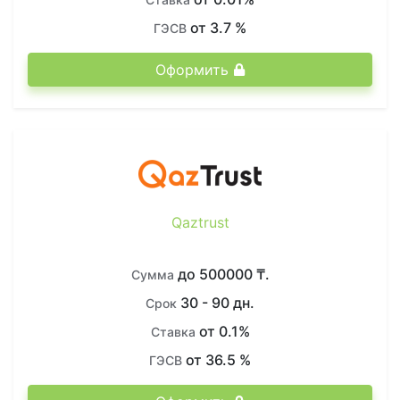
от 3.7 %
ГЭСВ
Оформить
Qaztrust
до 500000 ₸.
Сумма
30 - 90 дн.
Срок
от 0.1%
Ставка
от 36.5 %
ГЭСВ