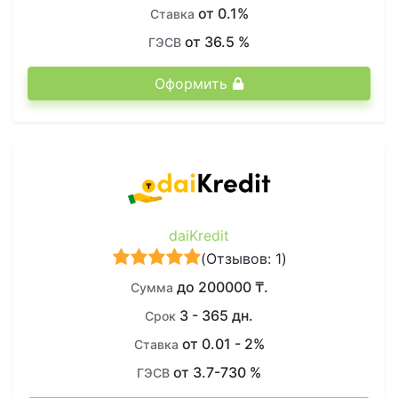
от 0.1%
Ставка
от 36.5 %
ГЭСВ
Оформить
daiKredit
(
Отзывов: 1
)
до 200000 ₸.
Сумма
3 - 365 дн.
Срок
от 0.01 - 2%
Ставка
от 3.7-730 %
ГЭСВ