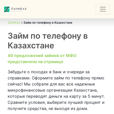
ZaimKaz
»
Займ по телефону в Казахстане
Займ по телефону в
Казахстане
40 предложений займов от МФО
представлено на странице
Забудьте о походах в банк и очереди за
справками. Оформите займ по телефону прямо
сейчас! Мы собрали для вас все надежные
микрофинансовые организации Казахстана,
которые переводят деньги на карту за 5 минут.
Сравните условия, выберите лучший процент и
получите средства, не выходя из дома.