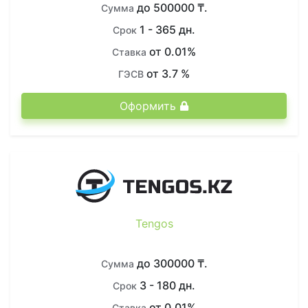
до 500000 ₸.
Сумма
1 - 365 дн.
Срок
от 0.01%
Ставка
от 3.7 %
ГЭСВ
Оформить
Tengos
до 300000 ₸.
Сумма
3 - 180 дн.
Срок
от 0.01%
Ставка