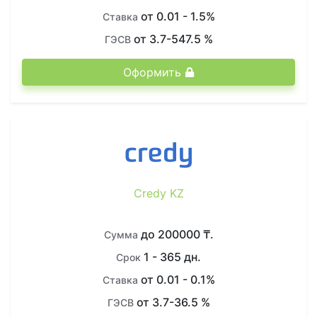
от 0.01 - 1.5%
Ставка
от 3.7-547.5 %
ГЭСВ
Оформить
Credy KZ
до 200000 ₸.
Сумма
1 - 365 дн.
Срок
от 0.01 - 0.1%
Ставка
от 3.7-36.5 %
ГЭСВ