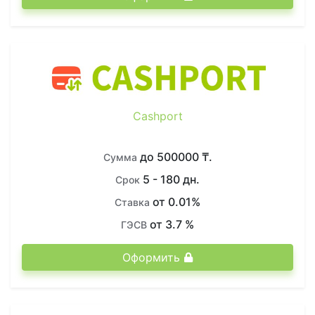
Cashport
до 500000 ₸.
Сумма
5 - 180 дн.
Срок
от 0.01%
Ставка
от 3.7 %
ГЭСВ
Оформить