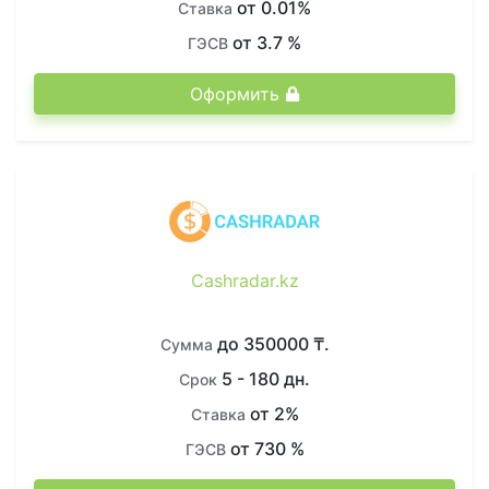
от 0.01%
Ставка
от 3.7 %
ГЭСВ
Оформить
Cashradar.kz
до 350000 ₸.
Сумма
5 - 180 дн.
Срок
от 2%
Ставка
от 730 %
ГЭСВ