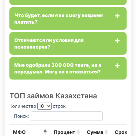
Что будет, если я не смогу вовремя
платить?
Отличаются ли условия для
пенсионеров?
Мне одобрили 300 000 тенге, но я
передумал. Могу ли я отказаться?
ТОП займов Казахстана
Количество
строк
Поиск:
МФО
Процент
Сумма
Срок