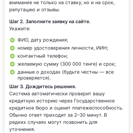
внимание не только на ставку, но и на срок,
репутацию и отзывы.
Шаг 2. Заполните заявку на сайте.
Укажите:
ФИО, дату рождения;
номер удостоверения личности, ИИН;
контактный телефон;
желаемую сумму (300 000 тенге) и срок;
данные о доходах (будьте честны — все
проверяется).
Шаг 3. Дождитесь решения.
Система автоматически проверит вашу
кредитную историю через Государственное
кредитное бюро и оценит платежеспособность.
Обычно ответ приходит за 2–30 минут. В
редких случаях могут позвонить для
уточнения.