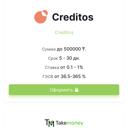
Creditos
до 500000 ₸.
Сумма
5 - 30 дн.
Срок
от 0.1 - 1%
Ставка
от 36.5-365 %
ГЭСВ
Оформить