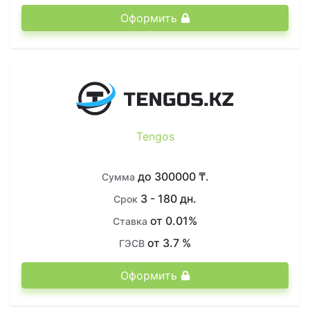
Оформить
Tengos
до 300000 ₸.
Сумма
3 - 180 дн.
Срок
от 0.01%
Ставка
от 3.7 %
ГЭСВ
Оформить