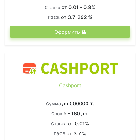
от 0.01 - 0.8%
Ставка
от 3.7-292 %
ГЭСВ
Оформить
Cashport
до 500000 ₸.
Сумма
5 - 180 дн.
Срок
от 0.01%
Ставка
от 3.7 %
ГЭСВ