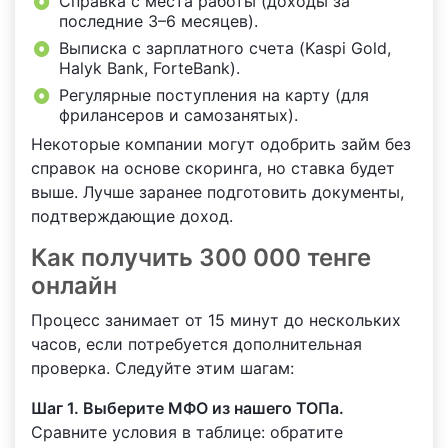
Справка с места работы (доходы за
последние 3–6 месяцев).
Выписка с зарплатного счета (Kaspi Gold,
Halyk Bank, ForteBank).
Регулярные поступления на карту (для
фрилансеров и самозанятых).
Некоторые компании могут одобрить займ без
справок на основе скоринга, но ставка будет
выше. Лучше заранее подготовить документы,
подтверждающие доход.
Как получить 300 000 тенге
онлайн
Процесс занимает от 15 минут до нескольких
часов, если потребуется дополнительная
проверка. Следуйте этим шагам:
Шаг 1. Выберите МФО из нашего ТОПа.
Сравните условия в таблице: обратите