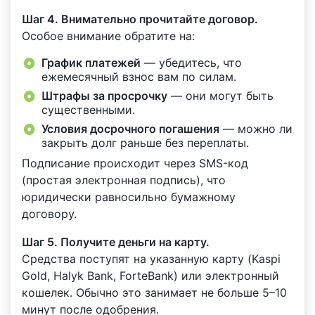
Шаг 4. Внимательно прочитайте договор.
Особое внимание обратите на:
График платежей
— убедитесь, что
ежемесячный взнос вам по силам.
Штрафы за просрочку
— они могут быть
существенными.
Условия досрочного погашения
— можно ли
закрыть долг раньше без переплаты.
Подписание происходит через SMS-код
(простая электронная подпись), что
юридически равносильно бумажному
договору.
Шаг 5. Получите деньги на карту.
Средства поступят на указанную карту (Kaspi
Gold, Halyk Bank, ForteBank) или электронный
кошелек. Обычно это занимает не больше 5–10
минут после одобрения.