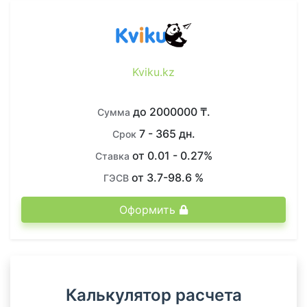
Kviku.kz
до 2000000 ₸.
Сумма
7 - 365 дн.
Срок
от 0.01 - 0.27%
Ставка
от 3.7-98.6 %
ГЭСВ
Оформить
Калькулятор расчета