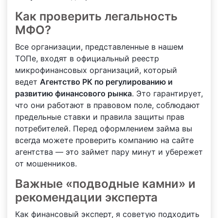
Как проверить легальность
МФО?
Все организации, представленные в нашем
ТОПе, входят в официальный реестр
микрофинансовых организаций, который
ведет
Агентство РК по регулированию и
развитию финансового рынка
. Это гарантирует,
что они работают в правовом поле, соблюдают
предельные ставки и правила защиты прав
потребителей. Перед оформлением займа вы
всегда можете проверить компанию на сайте
агентства — это займет пару минут и убережет
от мошенников.
Важные «подводные камни» и
рекомендации эксперта
Как финансовый эксперт, я советую подходить