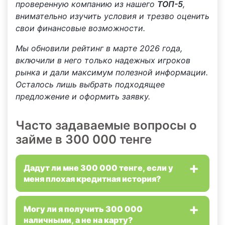
проверенную компанию из нашего
ТОП-5
,
внимательно изучить условия и трезво оценить
свои финансовые возможности.
Мы обновили рейтинг в марте 2026 года,
включили в него только надежных игроков
рынка и дали максимум полезной информации.
Осталось лишь выбрать подходящее
предложение и оформить заявку.
Часто задаваемые вопросы о
займе в 300 000 тенге
Дадут ли мне 300 000 тенге, если у
меня плохая кредитная история?
Могу ли я получить 300 000
наличными, а не на карту?