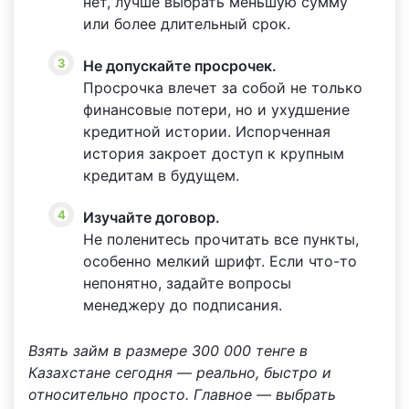
нет, лучше выбрать меньшую сумму
или более длительный срок.
Не допускайте просрочек.
Просрочка влечет за собой не только
финансовые потери, но и ухудшение
кредитной истории. Испорченная
история закроет доступ к крупным
кредитам в будущем.
Изучайте договор.
Не поленитесь прочитать все пункты,
особенно мелкий шрифт. Если что-то
непонятно, задайте вопросы
менеджеру до подписания.
Взять займ в размере 300 000 тенге в
Казахстане сегодня — реально, быстро и
относительно просто. Главное — выбрать