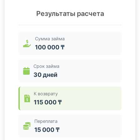
Результаты расчета
Сумма займа
100 000 ₸
Срок займа
30 дней
К возврату
115 000 ₸
Переплата
15 000 ₸