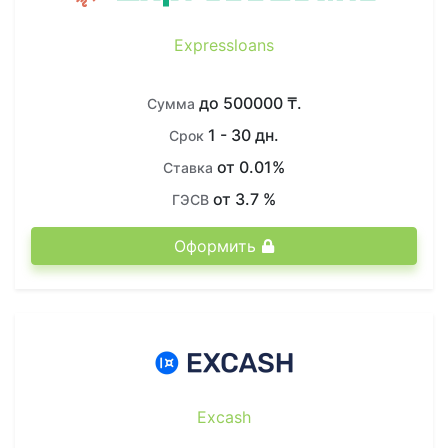
Expressloans
до 500000 ₸.
Сумма
1 - 30 дн.
Срок
от 0.01%
Ставка
от 3.7 %
ГЭСВ
Оформить
Excash