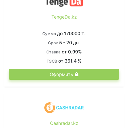
TengeDa.kz
до 170000 ₸.
Сумма
5 - 20 дн.
Срок
от 0.99%
Ставка
от 361.4 %
ГЭСВ
Оформить
Cashradar.kz