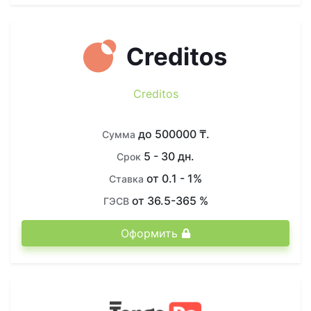
Creditos
до 500000 ₸.
Сумма
5 - 30 дн.
Срок
от 0.1 - 1%
Ставка
от 36.5-365 %
ГЭСВ
Оформить