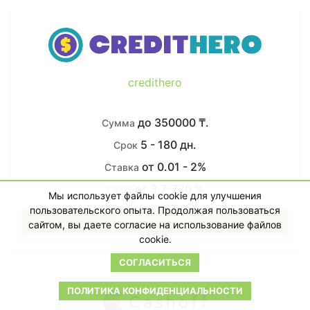
credithero
до 350000 ₸.
Сумма
5 - 180 дн.
Срок
от 0.01 - 2%
Ставка
от 3.7-730 %
ГЭСВ
Мы использует файлы cookie для улучшения
пользовательского опыта. Продолжая пользоваться
Оформить
сайтом, вы даете согласие на использование файлов
cookie.
СОГЛАСИТЬСЯ
ПОЛИТИКА КОНФИДЕНЦИАЛЬНОСТИ