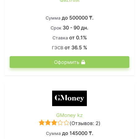
до 500000 ₸.
Сумма
30 - 90 дн.
Срок
от 0.1%
Ставка
от 36.5 %
ГЭСВ
Оформить
GMoney kz
(
Отзывов: 2
)
до 145000 ₸.
Сумма