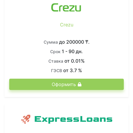
Crezu
до 200000 ₸.
Сумма
1 - 90 дн.
Срок
от 0.01%
Ставка
от 3.7 %
ГЭСВ
Оформить