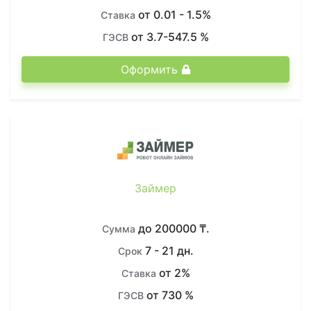
от 0.01 - 1.5%
Ставка
от 3.7-547.5 %
ГЭСВ
Оформить
Займер
до 200000 ₸.
Сумма
7 - 21 дн.
Срок
от 2%
Ставка
от 730 %
ГЭСВ