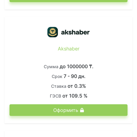
Akshaber
до 1000000 ₸.
Сумма
7 - 90 дн.
Срок
от 0.3%
Ставка
от 109.5 %
ГЭСВ
Оформить