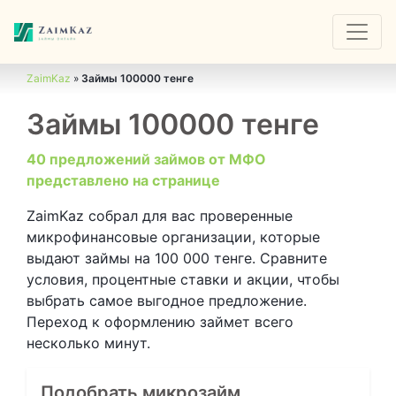
ZaimKaz
»
Займы 100000 тенге
Займы 100000 тенге
40 предложений займов от МФО
представлено на странице
ZaimKaz собрал для вас проверенные
микрофинансовые организации, которые
выдают займы на 100 000 тенге. Сравните
условия, процентные ставки и акции, чтобы
выбрать самое выгодное предложение.
Переход к оформлению займет всего
несколько минут.
Подобрать микрозайм