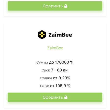
Оформить
ZaimBee
до 170000 ₸.
Сумма
7 - 60 дн.
Срок
от 0.29%
Ставка
от 105.9 %
ГЭСВ
Оформить