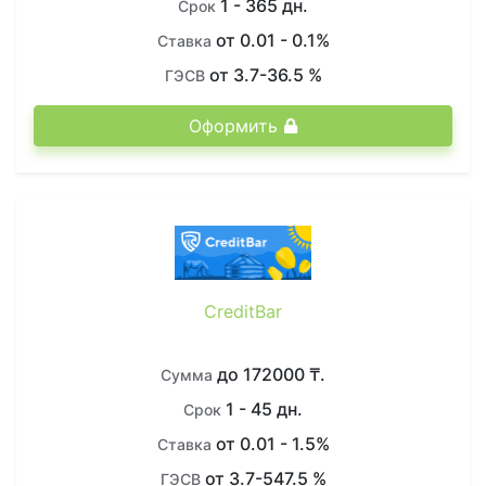
1 - 365 дн.
Срок
от 0.01 - 0.1%
Ставка
от 3.7-36.5 %
ГЭСВ
Оформить
CreditBar
до 172000 ₸.
Сумма
1 - 45 дн.
Срок
от 0.01 - 1.5%
Ставка
от 3.7-547.5 %
ГЭСВ