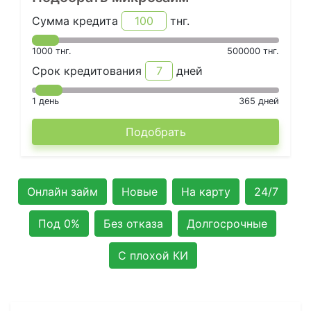
Сумма кредита
тнг.
1000
тнг.
500000
тнг.
Срок кредитования
дней
1
день
365
дней
Подобрать
Онлайн займ
Новые
На карту
24/7
Под 0%
Без отказа
Долгосрочные
С плохой КИ