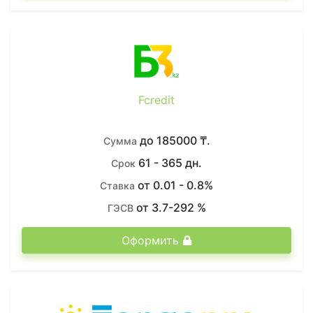
Fcredit
до 185000 ₸.
Сумма
61 - 365 дн.
Срок
от 0.01 - 0.8%
Ставка
от 3.7-292 %
ГЭСВ
Оформить