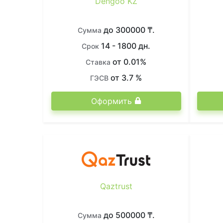
Dengoo KZ
до 300000 ₸.
Сумма
14 - 1800 дн.
Срок
от 0.01%
Ставка
от 3.7 %
ГЭСВ
Оформить
Qaztrust
до 500000 ₸.
Сумма