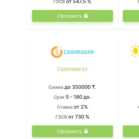
от 547.5 %
ГЭСВ
Оформить
Cashradar.kz
до 350000 ₸.
Сумма
5 - 180 дн.
Срок
от 2%
Ставка
от 730 %
ГЭСВ
Оформить