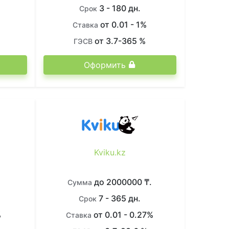
3 - 180 дн.
Срок
от 0.01 - 1%
Ставка
от 3.7-365 %
ГЭСВ
Оформить
Kviku.kz
до 2000000 ₸.
Сумма
7 - 365 дн.
Срок
%
от 0.01 - 0.27%
Ставка