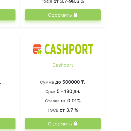
от 3.7-98.6 %
ГЭСВ
Оформить
Cashport
.
до 500000 ₸.
Сумма
5 - 180 дн.
Срок
от 0.01%
Ставка
от 3.7 %
ГЭСВ
Оформить