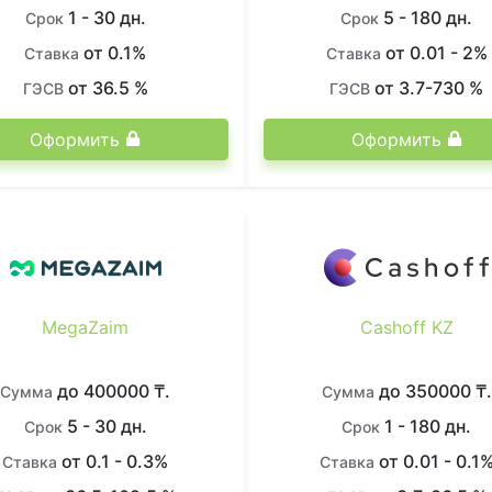
1 - 30 дн.
5 - 180 дн.
Срок
Срок
от 0.1%
от 0.01 - 2%
Ставка
Ставка
от 36.5 %
от 3.7-730 %
ГЭСВ
ГЭСВ
Оформить
Оформить
MegaZaim
Cashoff KZ
до 400000 ₸.
до 350000 ₸.
Сумма
Сумма
5 - 30 дн.
1 - 180 дн.
Срок
Срок
от 0.1 - 0.3%
от 0.01 - 0.1
Ставка
Ставка