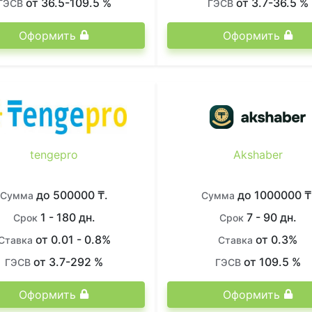
от 36.5-109.5 %
от 3.7-36.5 %
ГЭСВ
ГЭСВ
Оформить
Оформить
tengepro
Akshaber
до 500000 ₸.
до 1000000 ₸
Сумма
Сумма
1 - 180 дн.
7 - 90 дн.
Срок
Срок
от 0.01 - 0.8%
от 0.3%
Ставка
Ставка
от 3.7-292 %
от 109.5 %
ГЭСВ
ГЭСВ
Оформить
Оформить