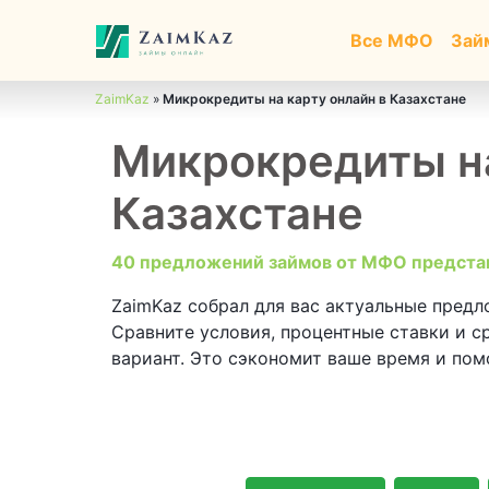
Все МФО
Зай
ZaimKaz
»
Микрокредиты на карту онлайн в Казахстане
Микрокредиты на
Казахстане
40 предложений займов от МФО представ
ZaimKaz собрал для вас актуальные пред
Сравните условия, процентные ставки и с
вариант. Это сэкономит ваше время и по