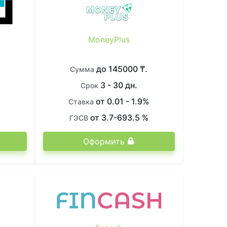
MoneyPlus
до 145000 ₸.
Сумма
3 - 30 дн.
Срок
от 0.01 - 1.9%
Ставка
от 3.7-693.5 %
ГЭСВ
Оформить