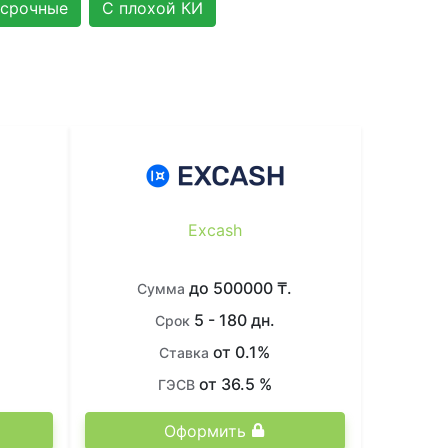
срочные
С плохой КИ
Excash
до 500000 ₸.
Сумма
5 - 180 дн.
Срок
от 0.1%
Ставка
от 36.5 %
ГЭСВ
Оформить